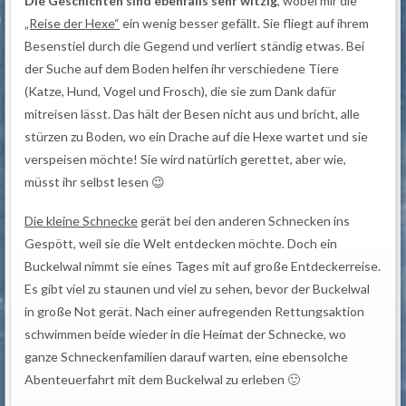
Die Geschichten sind ebenfalls sehr witzig
, wobei mir die
„Reise der Hexe“
ein wenig besser gefällt. Sie fliegt auf ihrem
Besenstiel durch die Gegend und verliert ständig etwas. Bei
der Suche auf dem Boden helfen ihr verschiedene Tiere
(Katze, Hund, Vogel und Frosch), die sie zum Dank dafür
mitreisen lässt. Das hält der Besen nicht aus und bricht, alle
stürzen zu Boden, wo ein Drache auf die Hexe wartet und sie
verspeisen möchte! Sie wird natürlich gerettet, aber wie,
müsst ihr selbst lesen 😉
Die kleine Schnecke
gerät bei den anderen Schnecken ins
Gespött, weil sie die Welt entdecken möchte. Doch ein
Buckelwal nimmt sie eines Tages mit auf große Entdeckerreise.
Es gibt viel zu staunen und viel zu sehen, bevor der Buckelwal
in große Not gerät. Nach einer aufregenden Rettungsaktion
schwimmen beide wieder in die Heimat der Schnecke, wo
ganze Schneckenfamilien darauf warten, eine ebensolche
Abenteuerfahrt mit dem Buckelwal zu erleben 🙂