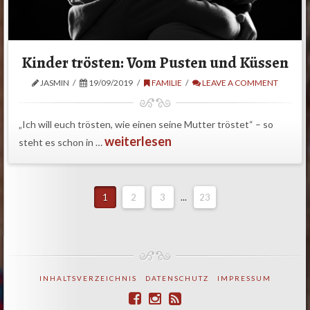
Kinder trösten: Vom Pusten und Küssen
JASMIN
19/09/2019
FAMILIE
LEAVE A COMMENT
„Ich will euch trösten, wie einen seine Mutter tröstet“ – so
weiterlesen
steht es schon in …
1
2
3
...
23
INHALTSVERZEICHNIS
DATENSCHUTZ
IMPRESSUM