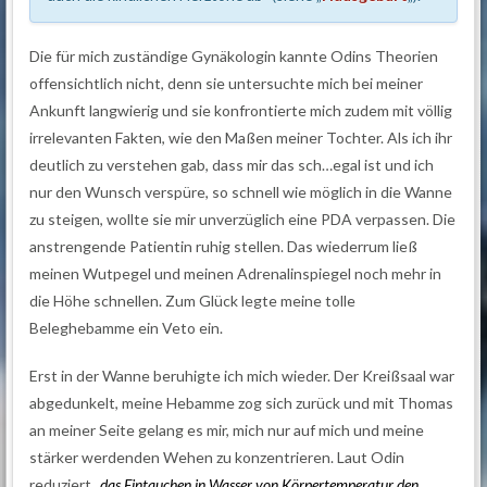
Die für mich zuständige Gynäkologin kannte Odins Theorien
offensichtlich nicht, denn sie untersuchte mich bei meiner
Ankunft langwierig und sie konfrontierte mich zudem mit völlig
irrelevanten Fakten, wie den Maßen meiner Tochter. Als ich ihr
deutlich zu verstehen gab, dass mir das sch…egal ist und ich
nur den Wunsch verspüre, so schnell wie möglich in die Wanne
zu steigen, wollte sie mir unverzüglich eine PDA verpassen. Die
anstrengende Patientin ruhig stellen. Das wiederrum ließ
meinen Wutpegel und meinen Adrenalinspiegel noch mehr in
die Höhe schnellen. Zum Glück legte meine tolle
Beleghebamme ein Veto ein.
Erst in der Wanne beruhigte ich mich wieder. Der Kreißsaal war
abgedunkelt, meine Hebamme zog sich zurück und mit Thomas
an meiner Seite gelang es mir, mich nur auf mich und meine
stärker werdenden Wehen zu konzentrieren. Laut Odin
reduziert
„
das Eintauchen in Wasser von Körpertemperatur den