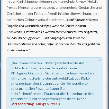
In der Klinik hingegen können die mangelnde
Privacy
(Hektik,
fremde Menschen, grelles Licht, unangenehme Geräusche und
Gerüche) und der Fokus auf medizinische Überwachung, den
natürlichen Geburtsverlauf blockieren.
„Unnötige und störende
Eingriffe sind wesentlich häufiger, wenn die Geburt in einem
Krankenhaus stattfindet. Es werden mehr Schmerzmittel eingesetzt,
die Zahl der Saugglocken – und Zangengeburten sowie die
Dammschnittrate sind höher, dafür ist aber die Zahl der voll gestillten
Kinder niedriger.“
×
„Bei unkomplizierten Schwangerschaften deutet
nichts darauf hin, dass die Hausgeburt einer
Klinikgeburt in puncto Sicherheit unterlegen wäre. Das
gilt für die mütterliche Gesamtmorbidität, das Risiko
einer postpartalen Blutung oder die Notwendigkeit
einer manuellen Plazentalösung. Bei
mehrfachgebärenden Frauen ist die Hausgeburt in den
genannten Punkten sogar weniger riskant“ (siehe
„
ÄrzteZeitung Hausgeburten
„).