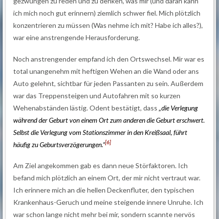
gezwungen zu reden und zu denken, was mir (und daran kann
ich mich noch gut erinnern) ziemlich schwer fiel. Mich plötzlich
konzentrieren zu müssen (Was nehme ich mit? Habe ich alles?),
war eine anstrengende Herausforderung.
Noch anstrengender empfand ich den Ortswechsel. Mir war es
total unangenehm mit heftigen Wehen an die Wand oder ans
Auto gelehnt, sichtbar für jeden Passanten zu sein. Außerdem
war das Treppensteigen und Autofahren mit so kurzen
Wehenabständen lästig. Odent bestätigt, dass
„die Verlegung
während der Geburt von einem Ort zum anderen die Geburt erschwert.
Selbst die Verlegung vom Stationszimmer in den Kreißsaal, führt
[6]
häufig zu Geburtsverzögerungen.“
Am Ziel angekommen gab es dann neue Störfaktoren. Ich
befand mich plötzlich an einem Ort, der mir nicht vertraut war.
Ich erinnere mich an die hellen Deckenfluter, den typischen
Krankenhaus-Geruch und meine steigende innere Unruhe. Ich
war schon lange nicht mehr bei mir, sondern scannte nervös