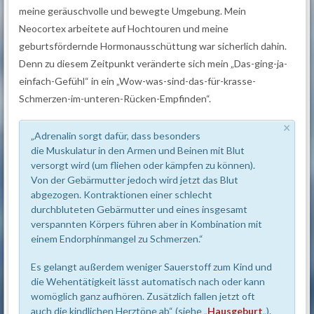
meine geräuschvolle und bewegte Umgebung. Mein
Neocortex arbeitete auf Hochtouren und meine
geburtsfördernde Hormonausschüttung war sicherlich dahin.
Denn zu diesem Zeitpunkt veränderte sich mein „Das-ging-ja-
einfach-Gefühl“ in ein „Wow-was-sind-das-für-krasse-
Schmerzen-im-unteren-Rücken-Empfinden“.
×
„Adrenalin sorgt dafür, dass besonders
die Muskulatur in den Armen und Beinen mit Blut
versorgt wird (um fliehen oder kämpfen zu können).
Von der Gebärmutter jedoch wird jetzt das Blut
abgezogen. Kontraktionen einer schlecht
durchbluteten Gebärmutter und eines insgesamt
verspannten Körpers führen aber in Kombination mit
einem Endorphinmangel zu Schmerzen.“
Es gelangt außerdem weniger Sauerstoff zum Kind und
die Wehentätigkeit lässt automatisch nach oder kann
womöglich ganz aufhören. Zusätzlich fallen jetzt oft
auch die kindlichen Herztöne ab“ (siehe „
Hausgeburt
„).