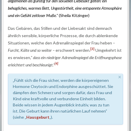
allgemeinen als günstig für den sexuellen Liebesakt gelten: ein
behagliches, warmes Bett, Ungestörtheit, eine entspannte Atmosphäre
und ein Gefühl zeitloser Muße.“
(Sheila Kitzinger)
Das Gebären, das Stillen und der Liebesakt sind demnach
ähnlich sensible, körperliche Prozesse, die durch ablenkende
Situationen, welche den Adrenalinspiegel der Frau heben
–
[3]
Furcht, Kälte und so weiter –
erschwert werden.
Umgekehrt ist
es erwiesen
,“ dass ein niedriger Adrenalinspiegel die Eröffnungsphase
[4]
erleichtert und beschleunigt.“
×
„Fühlt sich die Frau sicher, werden die körpereigenen
Hormone Oxytocin und Endorphine ausgeschüttet. Sie
dämpfen den Schmerz und sorgen dafür, dass Frau und
Kind eine kraftvolle und verbundene Einheit bilden.
Beide wissen in jedem Augenblick intuitiv, was zu tun
ist. Die Geburt kann ihren natürlichen Lauf nehmen“
(siehe „
Hausgeburt
„).