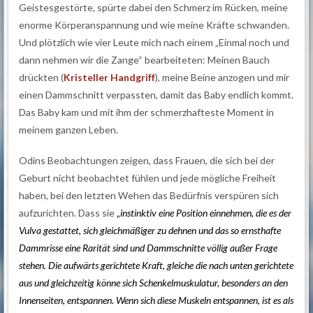
Geistesgestörte, spürte dabei den Schmerz im Rücken, meine
enorme Körperanspannung und wie meine Kräfte schwanden.
Und plötzlich wie vier Leute mich nach einem „Einmal noch und
dann nehmen wir die Zange“ bearbeiteten: Meinen Bauch
drückten (
Kristeller Handgriff
), meine Beine anzogen und mir
einen Dammschnitt verpassten, damit das Baby endlich kommt.
Das Baby kam und mit ihm der schmerzhafteste Moment in
meinem ganzen Leben.
Odins Beobachtungen zeigen, dass Frauen, die sich bei der
Geburt nicht beobachtet fühlen und jede mögliche Freiheit
haben, bei den letzten Wehen das Bedürfnis verspüren sich
aufzurichten. Dass sie
„
instinktiv eine Position einnehmen, die es der
Vulva gestattet, sich gleichmäßiger zu dehnen und das so ernsthafte
Dammrisse eine Rarität sind und Dammschnitte völlig außer Frage
stehen. Die aufwärts gerichtete Kraft, gleiche die nach unten gerichtete
aus und gleichzeitig könne sich Schenkelmuskulatur, besonders an den
Innenseiten, entspannen. Wenn sich diese Muskeln entspannen, ist es als