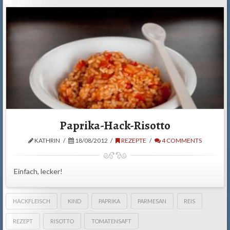
Paprika-Hack-Risotto
KATHRIN
18/08/2012
REZEPTE
4 COMMENTS
Einfach, lecker!
HACKFLEISCH
KIND
PAPRIKA
PARMESAN
REIS
REZEPT
RISOTTO
TOMATENSAFT