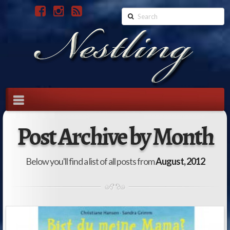
Search
Navigation
Post Archive by Month
Below you'll find a list of all posts from
August, 2012