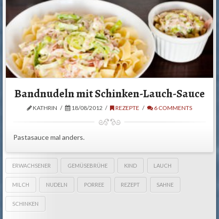
Bandnudeln mit Schinken-Lauch-Sauce
KATHRIN
18/08/2012
REZEPTE
6 COMMENTS
Pastasauce mal anders.
ERWACHSENER
GEMÜSEBRÜHE
KIND
LAUCH
MILCH
NUDELN
PORREE
REZEPT
SAHNE
SCHINKEN